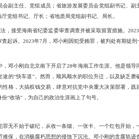
员会副主任、党组成员；省旅游发展委员会党组副书记、副
输厅党组书记、厅长；省地质局党组副书记、局长。
纪违法，接受海南省纪委监委审查调查并被采取留置措施。202
查起诉。2023年7月，邓小刚因犯受贿罪，被判处有期徒
潮中，邓小刚自北京南下开启了28年海南工作生涯。他是领导
仕途的“快车道”。然而，顺风顺水的职位升迁，以及缺乏磨
的性格，大搞权钱交易，肆意对抗党中央重大决策部署，践踏
份“收场”，为自己的政治生涯画上了句号。
犯罪无不始于破纪，从收一条烟、一张卡、一个红包开始，
节难保，在消极腐朽思想的侵蚀下沉沦。邓小刚的贪腐轨迹