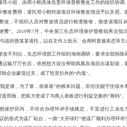
领导小组，由邓小刚具体负责环保督察整改工作的组织协调
少整改费用，请托邓小刚对该项目环保整改情况予以关照。
整改，不组织人员对整改情况进行检查验收，致使该项目
“感谢费”。2019年7月，中央第三生态环境保护督察组再次
利益勾连的曾某某请托，以在文件上批示、会商时直接表态等
题整改不到位，生态环境部工作组到海南调研，要求全部拆
通运输厅厅长后，依然想方设法帮助凤凰岛项目出谋划策，
助企业蒙混过关，成了吃里扒外的“内鬼”。
“我是谁，为了谁，依靠谁”的根本问题，非但没能守住绿水
道而驰，把权力变成了与商人老板进行利益交换的“筹码”。
然保护区内，不符合办理环评手续规定，不宜进行工业生
议的形式为该厂站台，一路“大开绿灯”使该厂顺利办理环