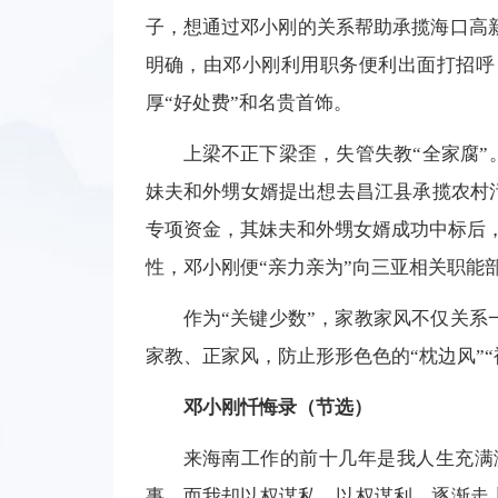
子，想通过邓小刚的关系帮助承揽海口高新
明确，由邓小刚利用职务便利出面打招呼
厚“好处费”和名贵首饰。
上梁不正下梁歪，失管失教“全家腐”
妹夫和外甥女婿提出想去昌江县承揽农村
专项资金，其妹夫和外甥女婿成功中标后，
性，邓小刚便“亲力亲为”向三亚相关职能
作为“关键少数”，家教家风不仅关
家教、正家风，防止形形色色的“枕边风”
邓小刚忏悔录（节选）
来海南工作的前十几年是我人生充满
事，而我却以权谋私、以权谋利，逐渐走