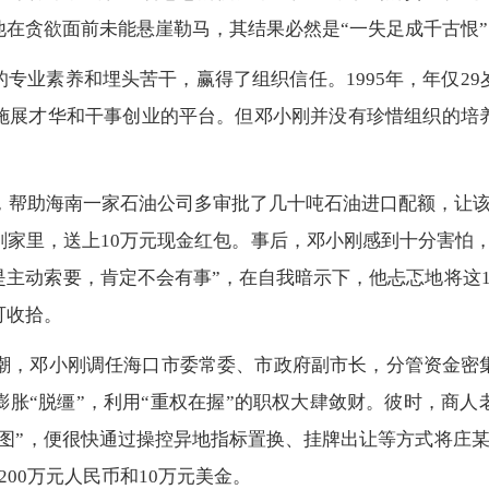
在贪欲面前未能悬崖勒马，其结果必然是“一失足成千古恨”
专业素养和埋头苦干，赢得了组织信任。1995年，年仅2
施展才华和干事创业的平台。但邓小刚并没有珍惜组织的培
便，帮助海南一家石油公司多审批了几十吨石油进口配额，让该
家里，送上10万元现金红包。事后，邓小刚感到十分害怕，
主动索要，肯定不会有事”，在自我暗示下，他忐忑地将这
可收拾。
热潮，邓小刚调任海口市委常委、市政府副市长，分管资金
胀“脱缰”，利用“重权在握”的职权大肆敛财。彼时，商
图”，便很快通过操控异地指标置换、挂牌出让等方式将庄某
00万元人民币和10万元美金。