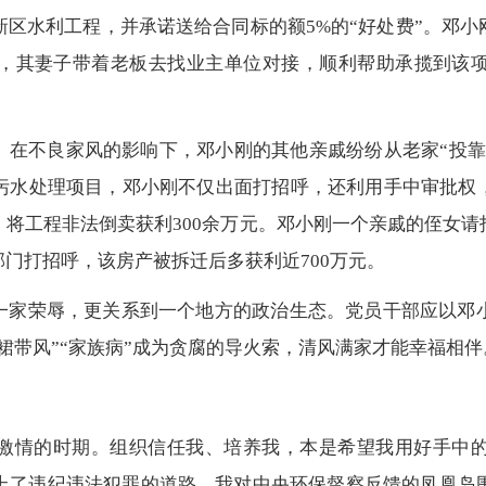
区水利工程，并承诺送给合同标的额5%的“好处费”。邓小
，其妻子带着老板去找业主单位对接，顺利帮助承揽到该
。在不良家风的影响下，邓小刚的其他亲戚纷纷从老家“投靠
污水处理项目，邓小刚不仅出面打招呼，还利用手中审批权，
将工程非法倒卖获利300余万元。邓小刚一个亲戚的侄女
部门打招呼，该房产被拆迁后多获利近700万元。
系一家荣辱，更关系到一个地方的政治生态。党员干部应以邓
“裙带风”“家族病”成为贪腐的导火索，清风满家才能幸福相伴
激情的时期。组织信任我、培养我，本是希望我用好手中
上了违纪违法犯罪的道路。我对中央环保督察反馈的凤凰岛