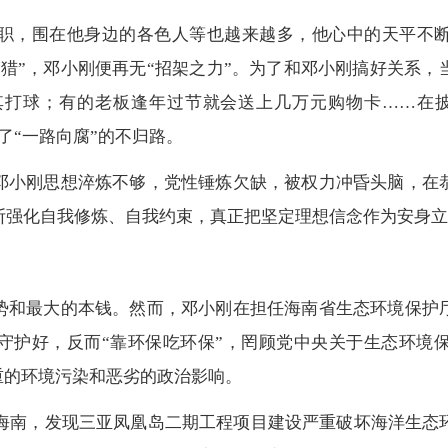
职，围在他身边的各色人等也越来越多，他心中的天平不断
猎”，邓小刚便再无“招架之力”。为了和邓小刚搞好关系
打球；有的老板逢年过节就会送上几万元购物卡……在披
了“一路向腐”的不归路。
邓小刚思想淬炼不够，党性锤炼欠缺，被权力冲昏头脑，在
断强化自我修炼、自我约束，真正把坚定理想信念作为安身立
势和最大的本钱。然而，邓小刚在担任海南省生态环境保护
山守护好，反而“靠环保吃环保”，罔顾党中央关于生态环境
严重的环境污染和恶劣的政治影响。
察海南，发现三亚凤凰岛二期工程项目建设严重破坏海洋生