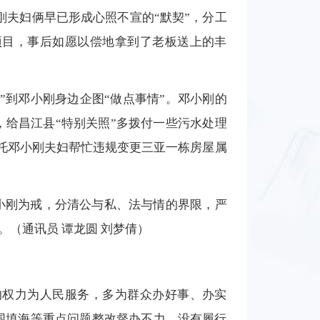
刚夫妇俩早已形成心照不宣的“默契”，分工
项目，事后如愿以偿地拿到了老板送上的丰
”到邓小刚身边企图“做点事情”。邓小刚的
给昌江县“特别关照”多拨付一些污水处理
请托邓小刚夫妇帮忙违规变更三亚一栋房屋属
小刚为戒，分清公与私、法与情的界限，严
。
（通讯员 谭龙圆 刘梦倩）
的权力为人民服务，多为群众办好事、办实
围填海等重点问题整改督办不力，没有履行