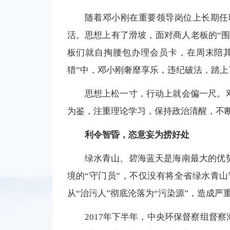
随着邓小刚在重要领导岗位上长期任
活。思想上有了滑坡，面对商人老板的“围
板们就自掏腰包办理会员卡，在周末陪其
猎”中，邓小刚奢靡享乐，违纪破法，踏上
思想上松一寸，行动上就会偏一尺。
为鉴，注重理论学习，保持政治清醒，不
利令智昏，恣意妄为捞好处
绿水青山、碧海蓝天是海南最大的优
境的“守门员”，不仅没有将全省绿水青
从“治污人”彻底沦落为“污染源”，造成
2017年下半年，中央环保督察组督