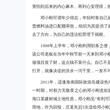
害怕到后来的内心麻木、再到心安理得，他
邓小刚可谓年少得志，年轻时靠自己的
责燃料油进口配额审批，组织为其提供了
去了方向，为自己的违法犯罪埋下祸根。
1998年上半年，邓小刚利用职务之
该公司老板在当年中秋节前一天来到邓小刚
做项目发了财，这点钱不算什么。自己不是
打开，就像决堤的洪水一泻千里，一发不
2011年，适逢海南国际旅游岛建设
一时期，对权力无敬畏之心的邓小刚贪欲膨
海口某建材城土地性质，邓小刚见“有利可
用地，作为回报，庄某先后5次送给邓小刚2