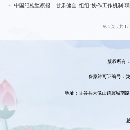
中国纪检监察报：甘肃健全“组组”协作工作机制 
第 1 页，共 12
版权所有
备案许可证编号：陇ICP
地址：甘谷县大像山镇冀城南路统办大楼